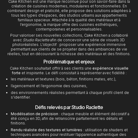
Cake Kitchen est une marque reconnue pour son savoir-faire dans la
création de cuisines modernes, modulaires et fonctionnelles. En
combinant design et praticité, elle propose des solutions adaptées à
tous les types d’espaces, des studios urbains aux appartements
familiaux spacieux. Attachée à la qualité des matériaux et à
l’ergonomie, la marque offre des cuisines esthétiques,
contemporaines et personnalisables.
Pour valoriser ses nouvelles collections, Cake Kitchen a collaboré
avec
Studio Raclette
afin de concevoir une série de visuels 3D
photoréalistes. L’objectif : proposer une expérience immersive
permettant aux clients de se projeter dans des ambiances de vie
réelles, tout en découvrant la richesse des matériaux et des finitions.
Problématique et enjeux
Cake Kitchen souhaitait offrir à ses clients une
expérience visuelle
forte
et inspirante. Le défi consistait à représenter avec fidélité :
les matériaux et textures (bois, béton, finitions mates, etc.),
l’agencement et l’ergonomie des cuisines,
des environnements réalistes permettant à chaque profil client de
s’identifier.
Défis relevés par Studio Raclette
Modélisation de précision
: chaque meuble et élément décoratif a
été conçu en 3D, afin de retranscrire parfaitement les détails et
finitions.
Rendu réaliste des textures et lumières
: utilisation de shaders et
techniques avancées pour restituer l’apparence authentique des