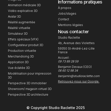
Informations pratiques
Animation médicale 3D
À propos
Vidéo explicative 3D
Jobs/stages
Avatar 3D
Contact
Réalité augmentée
Mentions légales
Réalité virtuelle
Nous contacter
Simulateur 3D
Studio Raclette
Effets spéciaux (VFX)
4b, Avenue des Violettes
Configurateur produit 3D
59350 St-André-Lez-Lille
Production virtuelle
France
Merchandising 3D
Accueil :
09 73 89 28 59
Application 3D
Benjamin Devaux (CEO)
Vue éclatée 3D
06 60 12 98 34
Modélisation pour impression
benjamin@studioraclette.com
3D
Retrouvez-nous sur Google.
Perspective 3D immobilier
Showroom/ magasin virtuel 3D
Perspective 3D architecture
© Copyright Studio Raclette 2025