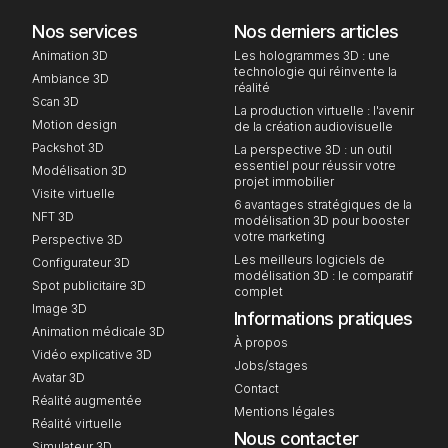
Nos services
Nos derniers articles
Animation 3D
Les hologrammes 3D : une
technologie qui réinvente la
Ambiance 3D
réalité
Scan 3D
La production virtuelle : l'avenir
Motion design
de la création audiovisuelle
Packshot 3D
La perspective 3D : un outil
essentiel pour réussir votre
Modélisation 3D
projet immobilier
Visite virtuelle
6 avantages stratégiques de la
NFT 3D
modélisation 3D pour booster
votre marketing
Perspective 3D
Les meilleurs logiciels de
Configurateur 3D
modélisation 3D : le comparatif
Spot publicitaire 3D
complet
Image 3D
Informations pratiques
Animation médicale 3D
À propos
Vidéo explicative 3D
Jobs/stages
Avatar 3D
Contact
Réalité augmentée
Mentions légales
Réalité virtuelle
Nous contacter
Simulateur 3D