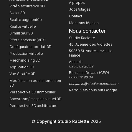
À propos
Vidéo explicative 3D
Jobs/stages
Avatar 3D
Contact
Réalité augmentée
Mentions légales
Réalité virtuelle
Nous contacter
Simulateur 3D
Studio Raclette
Effets spéciaux (VFX)
4b, Avenue des Violettes
Configurateur produit 3D
59350 St-André-Lez-Lille
Production virtuelle
France
Merchandising 3D
Accueil :
09 73 89 28 59
Application 3D
Benjamin Devaux (CEO)
Vue éclatée 3D
06 60 12 98 34
Modélisation pour impression
benjamin@studioraclette.com
3D
Retrouvez-nous sur Google.
Perspective 3D immobilier
Showroom/ magasin virtuel 3D
Perspective 3D architecture
© Copyright Studio Raclette 2025