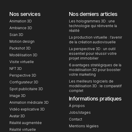
Nos services
Nos derniers articles
Animation 3D
Les hologrammes 3D : une
technologie qui réinvente la
Ambiance 3D
réalité
Scan 3D
La production virtuelle : l'avenir
Motion design
de la création audiovisuelle
Packshot 3D
La perspective 3D : un outil
essentiel pour réussir votre
Modélisation 3D
projet immobilier
Visite virtuelle
6 avantages stratégiques de la
NFT 3D
modélisation 3D pour booster
votre marketing
Perspective 3D
Les meilleurs logiciels de
Configurateur 3D
modélisation 3D : le comparatif
Spot publicitaire 3D
complet
Image 3D
Informations pratiques
Animation médicale 3D
À propos
Vidéo explicative 3D
Jobs/stages
Avatar 3D
Contact
Réalité augmentée
Mentions légales
Réalité virtuelle